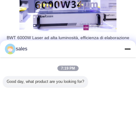
BWT 6000W Laser ad alta luminosità, efficienza di elaborazione
paragonabile a 12kW
sales
Ricevere nuovamente l'SLA, guidando l'innovazione tecnologica
nel futuro
7:19 PM
Poco prima dell'apertura di questa mostra, l'attesissimo "2024 7th
Good day, what product are you looking for?
SLA", un premio di primo piano in tutta la catena dell'industria
laser, ha annunciato i suoi vincitori.Le crescenti capacità di
innovazione e la forza competitiva di BWT le hanno fatto
guadagnare il prestigioso "Best Growth Enterprise Award"!