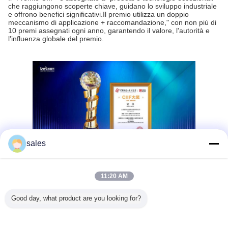
che raggiungono scoperte chiave, guidano lo sviluppo industriale
e offrono benefici significativi.Il premio utilizza un doppio
meccanismo di applicazione + raccomandazione," con non più di
10 premi assegnati ogni anno, garantendo il valore, l'autorità e
l'influenza globale del premio.
sales
Il prodotto Thunder da 150 kW di Caplin è il primo laser a fibra
11:20 AM
industriale al mondo a raggiungere questo livello di
potenza.Portando una nuova trasformazione alla trasformazione
Good day, what product are you looking for?
industriale e all'aggiornamento della produzione.