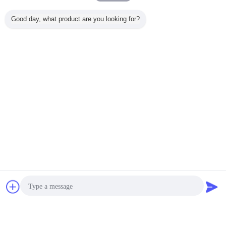
Effetti microscopici dopo la modifica del laser
Good day, what product are you looking for?
Effetti microscopici dopo la laminazione e la spaccatura
Contatto
Richiedere un
preventivo