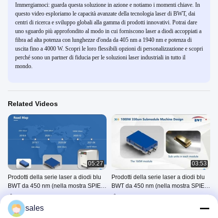
Immergiamoci: guarda questa soluzione in azione e notiamo i momenti chiave. In
questo video esploriamo le capacità avanzate della tecnologia laser di BWT, dai
centri di ricerca e sviluppo globali alla gamma di prodotti innovativi. Potrai dare
uno sguardo più approfondito al modo in cui forniscono laser a diodi accoppiati a
fibra ad alta potenza con lunghezze d'onda da 405 nm a 1940 nm e potenza di
uscita fino a 4000 W. Scopri le loro flessibili opzioni di personalizzazione e scopri
perché sono un partner di fiducia per le soluzioni laser industriali in tutto il
mondo.
Related Videos
05:27
03:53
Prodotti della serie laser a diodi blu
Prodotti della serie laser a diodi blu
BWT da 450 nm (nella mostra SPIE
BWT da 450 nm (nella mostra SPIE
Photonics West del 2021)----Sezione
Photonics West del 2021)----Sezione
Blue Diode Laser Series
Blue Diode Laser Series
A
B
Products
Products
sales
April 08, 2021
April 15, 2021