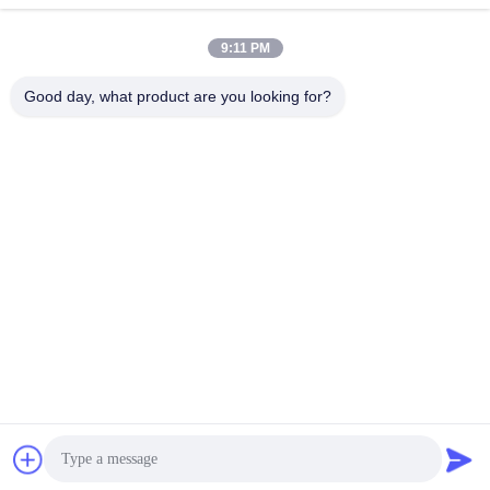
9:11 PM
Good day, what product are you looking for?
06:36
02:54
Laser a diodi blu ad alta luminosità
Laser a diodi blu ad alta luminosità di
con livello kW - Sezione C
livello kW - Sezione A
Blue Diode Laser Series
Blue Diode Laser Series
Products
Products
May 20, 2021
May 08, 2021
00:39
02:25
Introduzione al BWT
Laser a diodi blu ad alta luminosità di
livello kW - Sezione B
BWT Company Info
Blue Diode Laser Series
February 20, 2021
Products
May 13, 2021