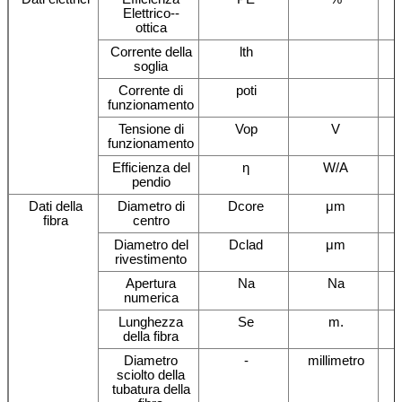
Elettrico--
ottica
Corrente della
lth
soglia
Corrente di
poti
funzionamento
Tensione di
Vop
V
funzionamento
Efficienza del
η
W/A
pendio
Dati della
Diametro di
Dcore
μm
fibra
centro
Diametro del
Dclad
μm
rivestimento
Apertura
Na
Na
numerica
Lunghezza
Se
m.
della fibra
Diametro
-
millimetro
sciolto della
tubatura della