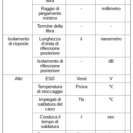
fibra
Raggio di
-
millimetro
piegamento
minimo
Termine della
-
-
fibra
Isolamento
Lunghezza
λ
nanometro
di risposte
d'onda di
riflessione
posteriore
Isolamento di
-
dB
riflessione
posteriore
Altri
ESD
Vesd
V
Temperatura
Prova
℃
di stoccaggio
Impiegati di
Tls
℃
saldatura del
cavo
Conduca il
t
sec
tempo di
saldatura