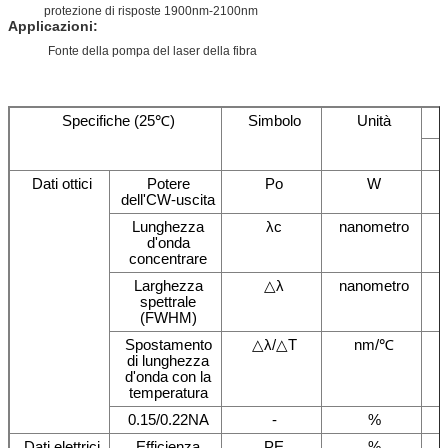
protezione di risposte 1900nm-2100nm
Applicazioni:
Fonte della pompa del laser della fibra
Specifiche (25℃)
Simbolo
Unità
Dati ottici
Potere
Po
W
dell'CW-uscita
Lunghezza
λc
nanometro
d'onda
concentrare
Larghezza
△λ
nanometro
spettrale
(FWHM)
Spostamento
△λ/△T
nm/℃
di lunghezza
d'onda con la
temperatura
0.15/0.22NA
-
%
Dati elettrici
Efficienza
PE
%