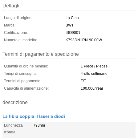
Dettagli
Luogo di origine:
La Cina
Marca:
BWT
Certificazione:
ISO9001
Numero di modello:
K793DN1RN-90.00W
Termini di pagamento e spedizione
Quantità di ordine minimo:
1 Piece / Pieces
Tempi di consegna:
4-otto settimane
Termini di pagamento:
T/T
Capacità di alimentazione:
100,000/Year
descrizione
La fibra coppia il laser a diodi
Lunghezza
793nm
d'onda: