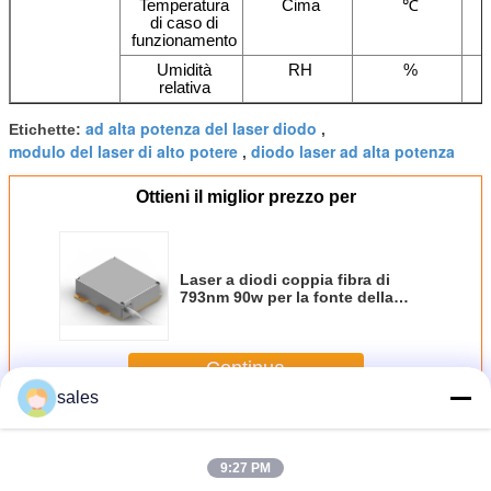
Temperatura
Cima
℃
di caso di
funzionamento
Umidità
RH
%
relativa
ad alta potenza del laser diodo
Etichette:
,
modulo del laser di alto potere
diodo laser ad alta potenza
,
Ottieni il miglior prezzo per
Laser a diodi coppia fibra di
793nm 90w per la fonte della
pompa del laser della fibra
Continua
sales
La fibra coppia il laser a diodi
Più
9:27 PM