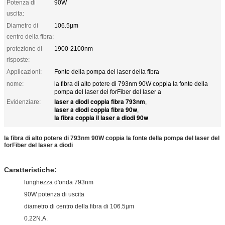
Potenza di
90W
uscita:
Diametro di
106.5µm
centro della fibra:
protezione di
1900-2100nm
risposte:
Applicazioni:
Fonte della pompa del laser della fibra
nome:
la fibra di alto potere di 793nm 90W coppia la fonte della
pompa del laser del forFiber del laser a
laser a diodi coppia fibra 793nm
Evidenziare:
,
laser a diodi coppia fibra 90w
,
la fibra coppia il laser a diodi 90w
la fibra di alto potere di 793nm 90W coppia la fonte della pompa del laser del
forFiber del laser a diodi
Caratteristiche:
lunghezza d'onda 793nm
90W potenza di uscita
diametro di centro della fibra di 106.5µm
0.22N.A.