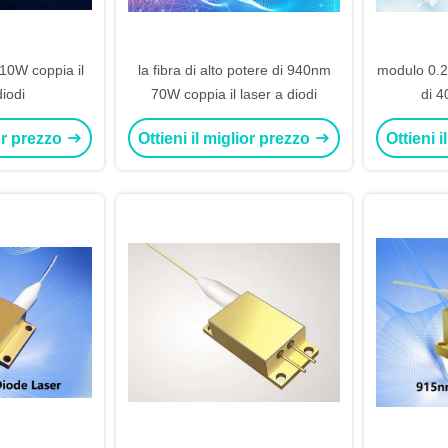
 10W coppia il
la fibra di alto potere di 940nm
modulo 0.22
diodi
70W coppia il laser a diodi
di 
l'accoppi
ior prezzo
Ottieni il miglior prezzo
Ottieni 