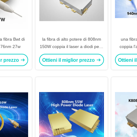
a fibra Bwt di
la fibra di alto potere di 808nm
una fib
 976nm 27w
150W coppia il laser a diodi per il
coppia l
pompaggio di laser a stato solido
fibra del l
ior prezzo
Ottieni il miglior prezzo
Ottieni 
l'