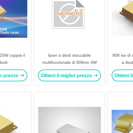
 25W coppia il
laser a diodi staccabile
808 iso di 
diodi
multifunzionale di 808nm 4W
a diod
na
ior prezzo
Ottieni il miglior prezzo
Ottieni 