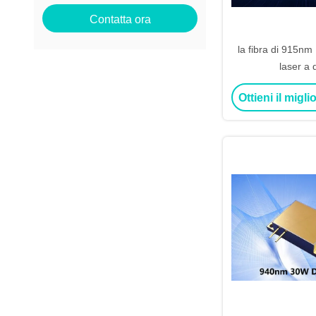
Contatta ora
la fibra di 915nm
laser a 
Ottieni il migl