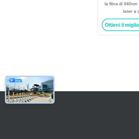
la fibra di 940nm
laser a 
Ottieni il migl