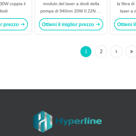
 30W coppia il
modulo del laser a diodi della
la fibra d
diodi
pompa di 940nm 20W 0.22N.A.,
laser a 
laser a diodi medico
ior prezzo
Ottieni il miglior prezzo
Ottieni 
1
2