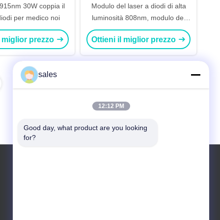
i 915nm 30W coppia il
Modulo del laser a diodi di alta
diodi per medico noi
luminosità 808nm, modulo del
diodo laser 60W di 106.5μm
il miglior prezzo
Ottieni il miglior prezzo
sales
12:12 PM
Good day, what product are you looking 
for?