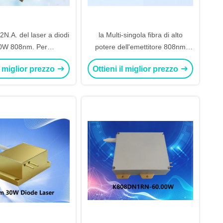
N.A. del laser a diodi
la Multi-singola fibra di alto
40W 808nm. Per
potere dell'emettitore 808nm
amento della fibra di
150W coppia il laser a diodi
il miglior prezzo
Ottieni il miglior prezzo
400µm