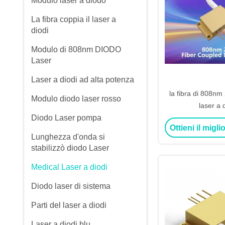
Modulo laser a diodo
La fibra coppia il laser a
diodi
Modulo di 808nm DIODO
Laser
Laser a diodi ad alta potenza
la fibra di 808nm
Modulo diodo laser rosso
laser a 
Diodo Laser pompa
Ottieni il migl
Lunghezza d'onda si
stabilizzò diodo Laser
Medical Laser a diodi
Diodo laser di sistema
Parti del laser a diodi
Laser a diodi blu