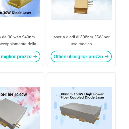
ra da 30 watt 940nm
laser a diodi di 808nm 25W per
'accoppiamento della
uso medico
aser a diodi 105µm con
il miglior prezzo
Ottieni il miglior prezzo
alta luminosità