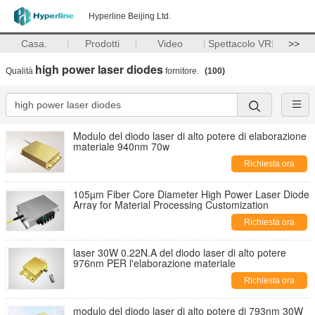
Hyperline Beijing Ltd.
Casa.
Prodotti
Video
Spettacolo VR
>>
high power laser diodes
Qualità
fornitore.
(100)
Modulo del diodo laser di alto potere di elaborazione
materiale 940nm 70w
Richiesta ora
105µm Fiber Core Diameter High Power Laser Diode
Array for Material Processing Customization
Richiesta ora
laser 30W 0.22N.A del diodo laser di alto potere
976nm PER l'elaborazione materiale
Richiesta ora
modulo del diodo laser di alto potere di 793nm 30W