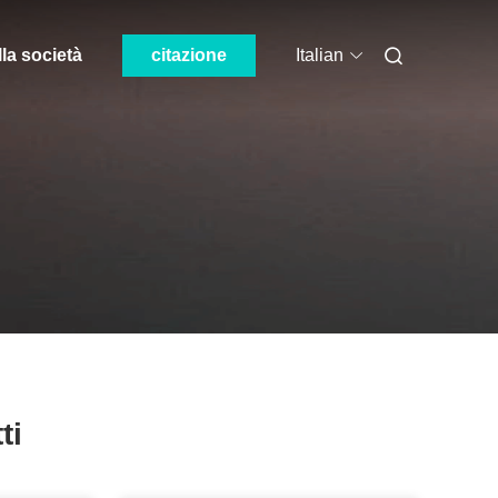
lla società
citazione
Italian
ti