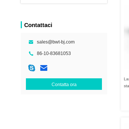
Contattaci
sales@bwt-bj.com
86-10-83681053
La
Contatta ora
st
n