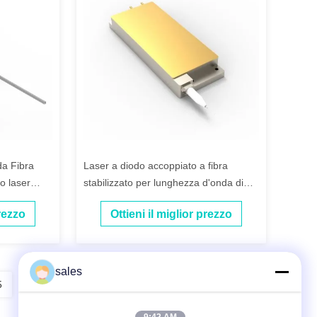
a Fibra
Laser a diodo accoppiato a fibra
o laser
stabilizzato per lunghezza d'onda di
976 nm e 260 W
prezzo
Ottieni il miglior prezzo
sales
5
6
7
8