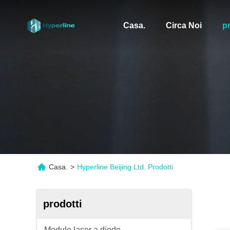
Casa.
Circa Noi
pr
Casa.
>
Hyperline Beijing Ltd. Prodotti
prodotti
Modulo laser a diodo