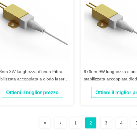
6nm 3W lunghezza d'onda Fibra
976nm 9W lunghezza d'ond
abilizzata accoppiata a diodo laser a
stabilizzata accoppiata diod
ssa potenza
Efficiente
Ottieni il miglior prezzo
Ottieni il miglior 
1
2
3
4