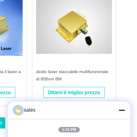
 il laser a
diodo laser staccabile multifunzionale
di 808nm 8W
prezzo
Ottieni il miglior prezzo
sales
0
21
22
23
1:15 PM