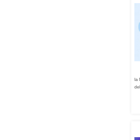
la 
de
las