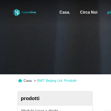
Casa.
Circa Noi
pr
Casa.
>
BWT Beijing Ltd. Prodotti
prodotti
Modulo laser a diodo