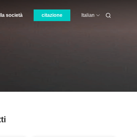
lla società
citazione
Italian
ti