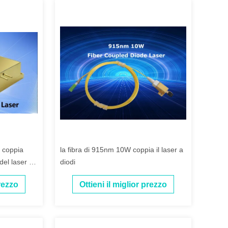
 coppia
la fibra di 915nm 10W coppia il laser a
del laser a
diodi
nosità
prezzo
Ottieni il miglior prezzo