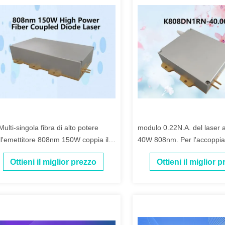
Multi-singola fibra di alto potere
modulo 0.22N.A. del laser a
ll'emettitore 808nm 150W coppia il
40W 808nm. Per l'accoppia
er a diodi
fibra di 400µm
Ottieni il miglior prezzo
Ottieni il miglior 