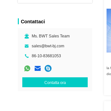
Contattaci
Ms. BWT Sales Team
sales@bwt-bj.com
86-10-83681053
la
dio
Contatta ora