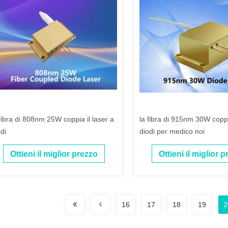
 fibra di 808nm 25W coppia il laser a
la fibra di 915nm 30W coppia
di
diodi per medico noi
Ottieni il miglior prezzo
Ottieni il miglior 
16
17
18
19
2