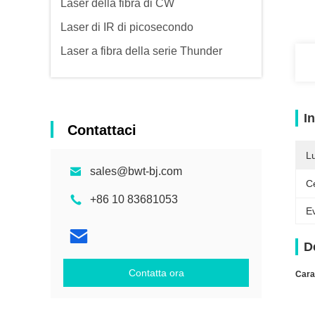
Laser della fibra di CW
Laser di IR di picosecondo
Laser a fibra della serie Thunder
I
Contattaci
L
sales@bwt-bj.com
Ce
+86 10 83681053
Ev
D
Contatta ora
Cara