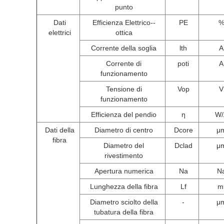
punto
Dati
Efficienza Elettrico--
PE
elettrici
ottica
Corrente della soglia
lth
A
Corrente di
poti
A
funzionamento
Tensione di
Vop
V
funzionamento
Efficienza del pendio
η
W/
Dati della
Diametro di centro
Dcore
μ
fibra
Diametro del
Dclad
μ
rivestimento
Apertura numerica
Na
N
Lunghezza della fibra
Lf
m
Diametro sciolto della
-
μ
tubatura della fibra