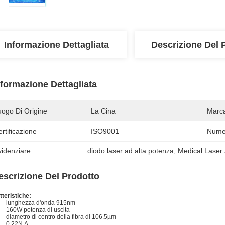
Informazione Dettagliata
Descrizione Del 
nformazione Dettagliata
uogo Di Origine
La Cina
Marc
rtificazione
ISO9001
Numer
idenziare:
diodo laser ad alta potenza
, 
Medical Laser 
escrizione Del Prodotto
tteristiche:
lunghezza d'onda 915nm
160W potenza di uscita
diametro di centro della fibra di 106.5µm
0.22N.A.