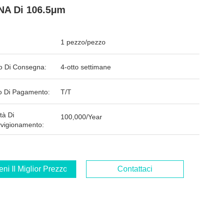
NA Di 106.5μm
1 pezzo/pezzo
o Di Consegna:
4-otto settimane
 Di Pagamento:
T/T
tà Di
100,000/Year
vigionamento:
ieni Il Miglior Prezzo
Contattaci