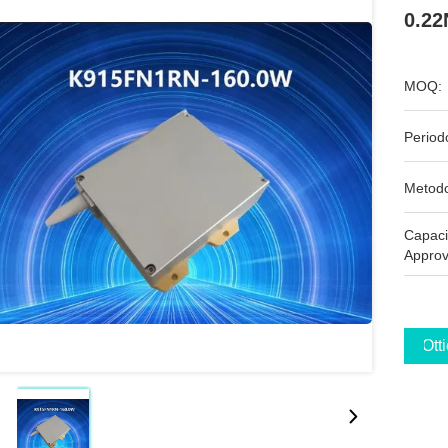
0.22
MOQ:
Period
Metodo
Capaci
Approv
Ott