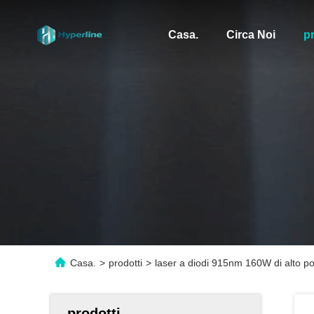
Casa.
Circa Noi
pr
Casa.
>
prodotti
>
laser a diodi 915nm 160W di alto p
prodotti