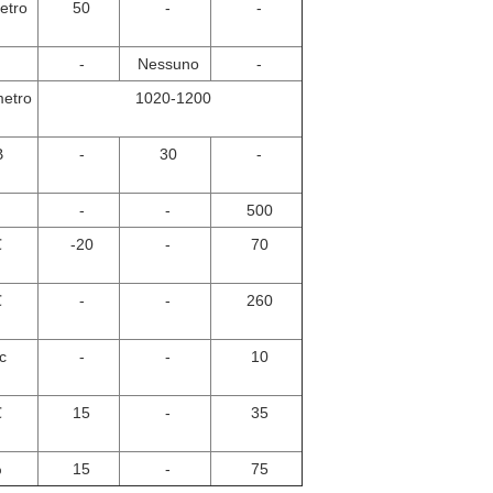
metro
50
-
-
-
Nessuno
-
etro
1020-1200
B
-
30
-
-
-
500
℃
-20
-
70
℃
-
-
260
c
-
-
10
℃
15
-
35
%
15
-
75