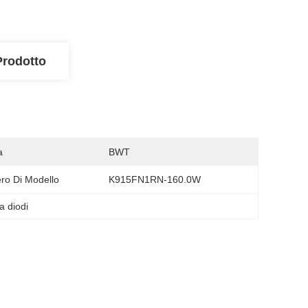
Prodotto
a
BWT
o Di Modello
K915FN1RN-160.0W
a diodi