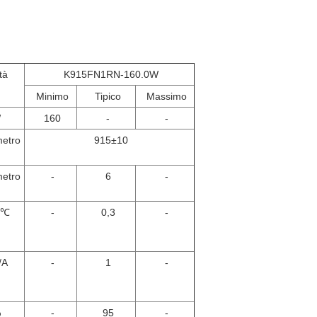
tà
K915FN1RN-160.0W
Minimo
Tipico
Massimo
W
160
-
-
etro
915±10
etro
-
6
-
/℃
-
0,3
-
/A
-
1
-
%
-
95
-