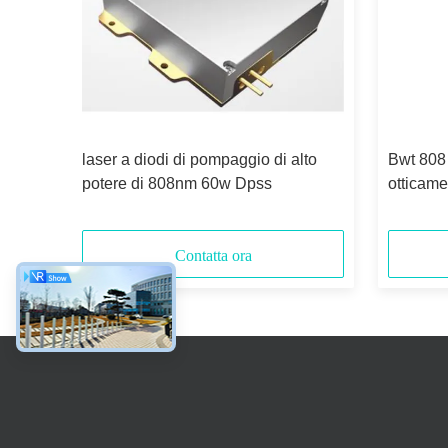
 di
laser a diodi di pompaggio di alto
Bwt 808
io di
potere di 808nm 60w Dpss
otticame
semicon
Contatta ora