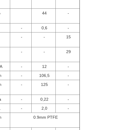
%
44
-
-
0,6
-
-
-
15
-
-
29
A
-
12
-
m
-
106,5
-
m
-
125
-
a
-
0,22
-
.
-
2,0
-
m
0.9mm PTFE