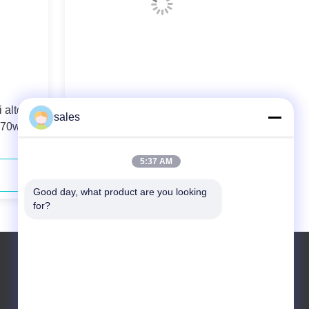
 alto
la lunghezza d'onda di 976nm 180W
sales
 370w
ha stabilizzato il laser a diodi coppia
fibra
5:37 AM
Contatta ora
Good day, what product are you looking 
for?