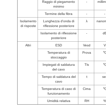
Raggio di piegamento
-
milli
minimo
Termine della fibra
-
-
Isolamento
Lunghezza d'onda di
λ
nanom
di risposte
riflessione posteriore
Isolamento di riflessione
-
d
posteriore
Altri
ESD
Vesd
V
Temperatura di
Prova
stoccaggio
Impiegati di saldatura
Tls
del cavo
Tempo di saldatura del
t
se
cavo
Temperatura di caso di
Cima
funzionamento
Umidità relativa
RH