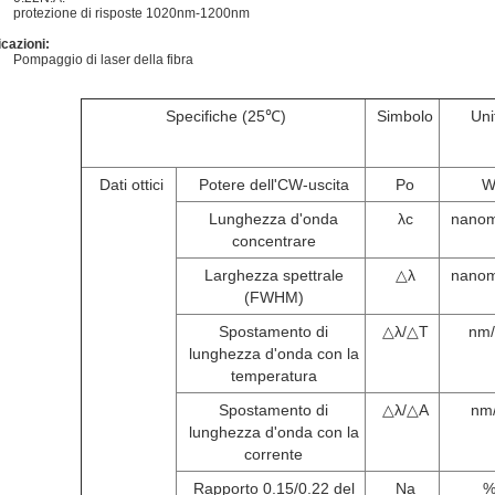
protezione di risposte 1020nm-1200nm
icazioni:
Pompaggio di laser della fibra
Specifiche (25℃)
Simbolo
Uni
Dati ottici
Potere dell'CW-uscita
Po
Lunghezza d'onda
λc
nanom
concentrare
Larghezza spettrale
△λ
nanom
(FWHM)
Spostamento di
△λ/△T
nm
lunghezza d'onda con la
temperatura
Spostamento di
△λ/△A
nm
lunghezza d'onda con la
corrente
Rapporto 0.15/0.22 del
Na