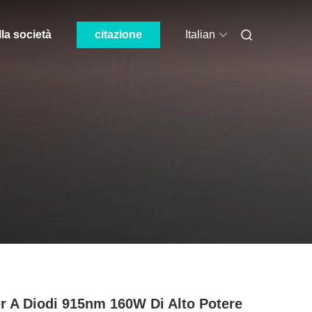
lla società
citazione
Italian
r A Diodi 915nm 160W Di Alto Potere