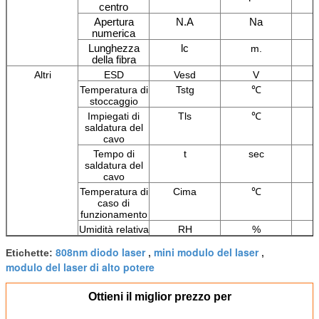
centro
Apertura
N.A
Na
numerica
Lunghezza
lc
m.
della fibra
Altri
ESD
Vesd
V
Temperatura di
Tstg
℃
stoccaggio
Impiegati di
Tls
℃
saldatura del
cavo
Tempo di
t
sec
saldatura del
cavo
Temperatura di
Cima
℃
caso di
funzionamento
Umidità relativa
RH
%
808nm diodo laser
mini modulo del laser
Etichette:
,
,
modulo del laser di alto potere
Ottieni il miglior prezzo per