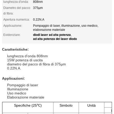
lunghezza d'onda:
808nm
Diametro del pacco
375µm
di fibra:
Apertura numerica:
0.22N.A
Applicazione:
Pompaggio di laser, illuminazione, uso medico,
elaborazione materiale
diodi laser ad alta potenza
Evidenziare:
,
ad alta potenza del laser diodo
Caratteristiche:
lunghezza d'onda 808nm
15W potenza di uscita
diametro del pacco di fibra di 375µm
0.22N.A.
Applicazioni:
Pompaggio di laser
Illuminazione
Uso medico
Elaborazione materiale
Specifiche (25℃)
Simbolo
Unità
M