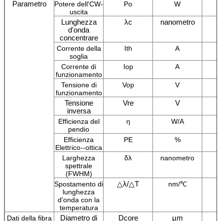
Parametro
Potere dell'CW-
Po
W
uscita
Lunghezza
λc
nanometro
d'onda
concentrare
Corrente della
Ith
A
soglia
Corrente di
Iop
A
funzionamento
Tensione di
Vop
V
funzionamento
Tensione
Vre
V
inversa
Efficienza del
η
W/A
pendio
Efficienza
PE
%
Elettrico--ottica
Larghezza
δλ
nanometro
spettrale
(FWHM)
△λ/△T
Spostamento di
nm/℃
lunghezza
d'onda con la
temperatura
Diametro di
Dcore
µm
Dati della fibra