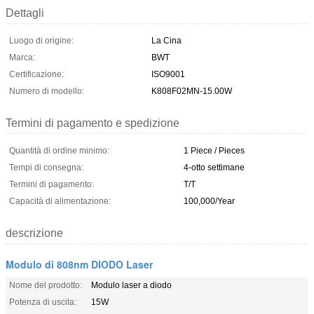
Dettagli
Luogo di origine:
La Cina
Marca:
BWT
Certificazione:
ISO9001
Numero di modello:
K808F02MN-15.00W
Termini di pagamento e spedizione
Quantità di ordine minimo:
1 Piece / Pieces
Tempi di consegna:
4-otto settimane
Termini di pagamento:
T/T
Capacità di alimentazione:
100,000/Year
descrizione
Modulo di 808nm DIODO Laser
Nome del prodotto:
Modulo laser a diodo
Potenza di uscita:
15W