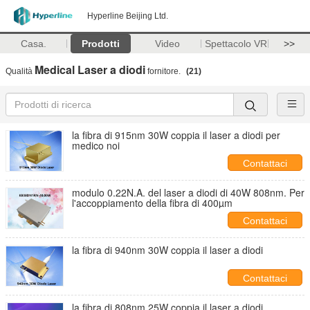
Hyperline Beijing Ltd.
Casa.
Prodotti
Video
Spettacolo VR
>>
Medical Laser a diodi
Qualità
fornitore.
(21)
la fibra di 915nm 30W coppia il laser a diodi per
medico noi
Contattaci
modulo 0.22N.A. del laser a diodi di 40W 808nm. Per
l'accoppiamento della fibra di 400µm
Contattaci
la fibra di 940nm 30W coppia il laser a diodi
Contattaci
la fibra di 808nm 25W coppia il laser a diodi