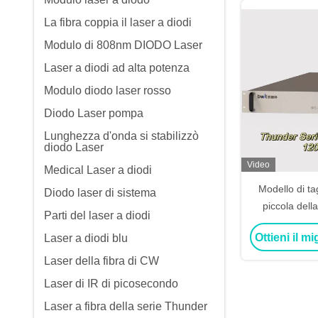
La fibra coppia il laser a diodi
Modulo di 808nm DIODO Laser
Laser a diodi ad alta potenza
Modulo diodo laser rosso
Diodo Laser pompa
Lunghezza d'onda si stabilizzò
diodo Laser
Video
Medical Laser a diodi
Modello di tag
Diodo laser di sistema
piccola dell
Parti del laser a diodi
Cwx-12000 per
Ottieni il m
Laser a diodi blu
sal
Laser della fibra di CW
Laser di IR di picosecondo
Laser a fibra della serie Thunder