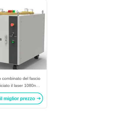
io combinato del fascio
iciato il laser 1080nm
lla fibra 12000w
 il miglior prezzo