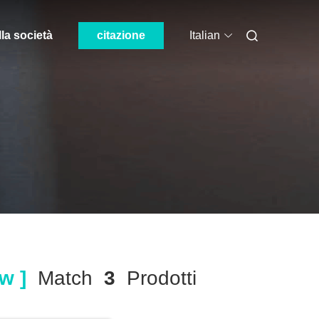
lla società
citazione
Italian
w ]
Match
3
Prodotti