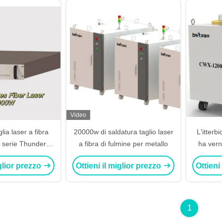
Video
lia laser a fibra
20000w di saldatura taglio laser
L'itterb
a serie Thunder
a fibra di fulmine per metallo
ha vern
 il taglio della
de
iglior prezzo
Ottieni il miglior prezzo
Ottieni
datura
1