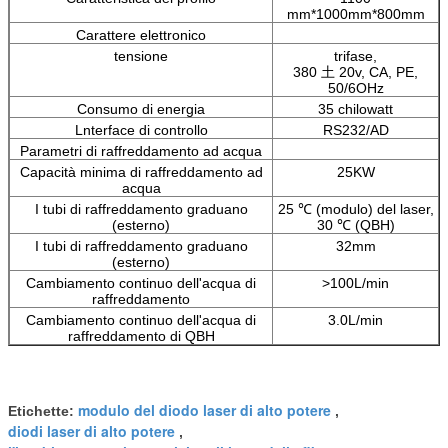
mm*1000mm*800mm
Carattere elettronico
tensione
trifase,
380 土 20v, CA, PE,
50/6OHz
Consumo di energia
35 chilowatt
Lnterface di controllo
RS232/AD
Parametri di raffreddamento ad acqua
Capacità minima di raffreddamento ad
25KW
acqua
I tubi di raffreddamento graduano
25
℃
(modulo) del laser,
(esterno)
30
℃
(QBH)
I tubi di raffreddamento graduano
32mm
(esterno)
Cambiamento continuo dell'acqua di
>100L/min
raffreddamento
Cambiamento continuo dell'acqua di
3.0L/min
raffreddamento di QBH
modulo del diodo laser di alto potere
Etichette:
,
diodi laser di alto potere
,