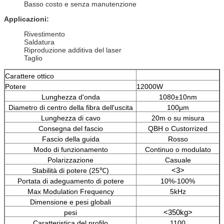
Basso costo e senza manutenzione
Applicazioni:
Rivestimento
Saldatura
Riproduzione additiva del laser
Taglio
Carattere ottico
Potere
12000W
Lunghezza d'onda
1080±10nm
Diametro di centro della fibra dell'uscita
100μm
Lunghezza di cavo
20m o su misura
Consegna del fascio
QBH o Custorrized
Fascio della guida
Rosso
Modo di funzionamento
Continuo o modulato
Polarizzazione
Casuale
<3>
Stabilità di potere (25℃)
Portata di adeguamento di potere
10%-100%
Max Modulation Frequency
5kHz
Dimensione e pesi globali
<350kg>
pesi
Caratteristica del profilo
1100