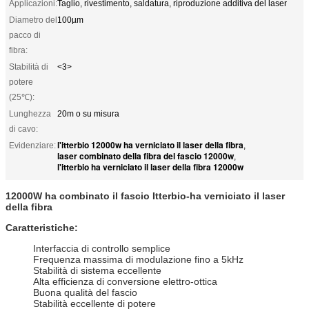
Applicazioni:
Taglio, rivestimento, saldatura, riproduzione additiva del laser
Diametro del
100µm
pacco di
fibra:
Stabilità di
<3>
potere
(25℃):
Lunghezza
20m o su misura
di cavo:
l'itterbio 12000w ha verniciato il laser della fibra
Evidenziare:
,
laser combinato della fibra del fascio 12000w
,
l'itterbio ha verniciato il laser della fibra 12000w
12000W ha combinato il fascio Itterbio-ha verniciato il laser
della fibra
Caratteristiche:
Interfaccia di controllo semplice
Frequenza massima di modulazione fino a 5kHz
Stabilità di sistema eccellente
Alta efficienza di conversione elettro-ottica
Buona qualità del fascio
Stabilità eccellente di potere