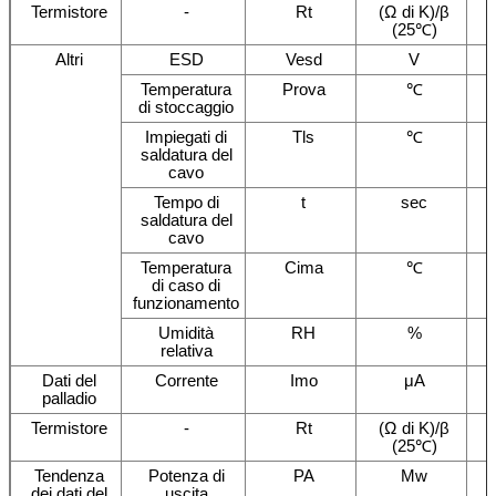
Termistore
-
Rt
(Ω di K)/β
(25℃)
Altri
ESD
Vesd
V
Temperatura
Prova
℃
di stoccaggio
Impiegati di
Tls
℃
saldatura del
cavo
Tempo di
t
sec
saldatura del
cavo
Temperatura
Cima
℃
di caso di
funzionamento
Umidità
RH
%
relativa
Dati del
Corrente
Imo
μA
palladio
Termistore
-
Rt
(Ω di K)/β
(25℃)
Tendenza
Potenza di
PA
Mw
dei dati del
uscita