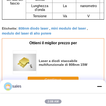
fascio
Lunghezza
La
nanometro
d'onda
Tensione
Va
V
808nm diodo laser
mini modulo del laser
Etichette:
,
,
modulo del laser di alto potere
Ottieni il miglior prezzo per
Laser a diodi staccabile
multifunzionale di 808nm 15W
Continua
sales
Modulo di 808nm DIODO Laser
Più
2:08 AM