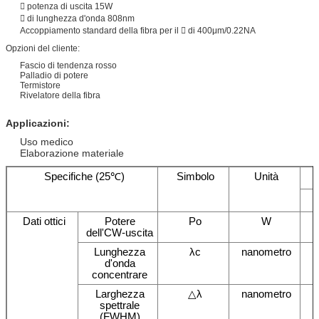
 potenza di uscita 15W
 di lunghezza d'onda 808nm
Accoppiamento standard della fibra per il  di 400μm/0.22NA
Opzioni del cliente:
Fascio di tendenza rosso
Palladio di potere
Termistore
Rivelatore della fibra
Applicazioni:
Uso medico
Elaborazione materiale
Specifiche (25℃)
Simbolo
Unità
Dati ottici
Potere
Po
W
dell'CW-uscita
Lunghezza
λc
nanometro
d'onda
concentrare
Larghezza
△λ
nanometro
spettrale
(FWHM)