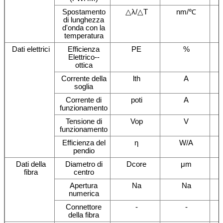
Spostamento
△λ/△T
nm/℃
di lunghezza
d'onda con la
temperatura
Dati elettrici
Efficienza
PE
%
Elettrico--
ottica
Corrente della
lth
A
soglia
Corrente di
poti
A
funzionamento
Tensione di
Vop
V
funzionamento
Efficienza del
η
W/A
pendio
Dati della
Diametro di
Dcore
μm
fibra
centro
Apertura
Na
Na
numerica
Connettore
-
-
della fibra