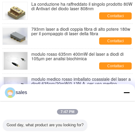
La conduzione ha raffreddato il singolo prodotto 80W
di Antivari del diodo laser 808nm
Contattaci
793nm laser a diodi coppia fibra di alto potere 180w
per il pompaggio di laser della fibra
Contattaci
modulo rosso 635nm 400mW del laser a diodi di
105µm per analisi biochimica
Contattaci
modulo medico rosso imballato coassiale del laser a
diodi 635nm/20mW/0.13N.A. per uso medico
Contattaci
sales
laser a diodi imballato coassiale 635nm/400mW
7:47 PM
Contattaci
Good day, what product are you looking for?
modulo rosso del laser a diodi di alto potere 5W,
laser a diodi medico 635nm