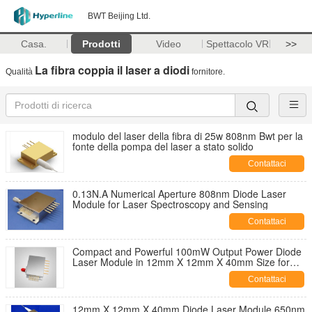
BWT Beijing Ltd.
Casa.
Prodotti
Video
Spettacolo VR
>>
La fibra coppia il laser a diodi
Qualità
fornitore.
modulo del laser della fibra di 25w 808nm Bwt per la
fonte della pompa del laser a stato solido
Contattaci
0.13N.A Numerical Aperture 808nm Diode Laser
Module for Laser Spectroscopy and Sensing
Contattaci
Compact and Powerful 100mW Output Power Diode
Laser Module in 12mm X 12mm X 40mm Size for
Blue-violet Laser Applications
Contattaci
12mm X 12mm X 40mm Diode Laser Module 650nm